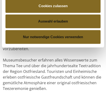
der Verkaufsraum des Büntingschen
Cookies zulassen
Kolonialwarenladens. In Kisten und Säcken standen
Rohzucker, Schokolade und andere beliebte Waren für
die Kunden bereit. Dabei war das Geschäft mehr als ein
Auswahl erlauben
reiner Verkaufsort: Hier traf sich die Nachbarschaft und
tauschte Neuigkeiten aus. Wie damals üblich, war auch
Nur notwendige Cookies verwenden
das Hinterzimmer ein wichtiger Ort. Er bot genug Platz,
um Tabak zu schneiden und andere Waren
vorzubereiten.
Museumsbesucher erfahren alles Wissenswerte zum
Thema Tee und über die jahrhundertealte Teetradition
der Region Ostfriesland. Touristen und Einheimische
erleben ostfriesische Gastfreundschaft und können die
gemütliche Atmosphäre einer original ostfriesischen
Teezeremonie genießen.