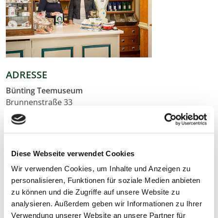
ADRESSE
Bünting Teemuseum
Brunnenstraße 33
26789 Leer
T
0491-99 22 0 44
M
info@buenting-teemuseum.de
Diese Webseite verwendet Cookies
Wir verwenden Cookies, um Inhalte und Anzeigen zu
GESCHICHTE DES MUSEUMS
personalisieren, Funktionen für soziale Medien anbieten
zu können und die Zugriffe auf unsere Website zu
Das Bünting Teemuseum wurde im Jahr 2001 mit dem
analysieren. Außerdem geben wir Informationen zu Ihrer
Ziel gegründet, die historische und gesellschaftliche
Verwendung unserer Website an unsere Partner für