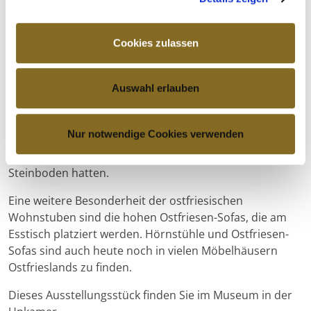
Rückenlehne und Armlehnen sorgten dafür, dass man
bequem saß. Platziert wurde er meist in der
Cookies zulassen
Wohnküche am offenen Feuer, das in weiten Bereichen
der ländlichen Siedlungen bis zum Anfang des 20.
Jahrhunderts gebräuchlich war.
Auswahl erlauben
Zum Hörnstuhl gehört auch das hölzerne Stövchen, das
mit glühendem Torf, später auch mit Kohle gefüllt
Nur notwendige Cookies verwenden
wurde. Hierauf setzte man die Füße, da die
ostfriesischen Küchen meist nur einen einfachen
Steinboden hatten.
Eine weitere Besonderheit der ostfriesischen
Wohnstuben sind die hohen Ostfriesen-Sofas, die am
Esstisch platziert werden. Hörnstühle und Ostfriesen-
Sofas sind auch heute noch in vielen Möbelhäusern
Ostfrieslands zu finden.
Dieses Ausstellungsstück finden Sie im Museum in der