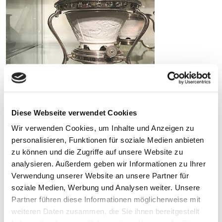
ADRESSE
Diese Webseite verwendet Cookies
Bünting Teemuseum
Brunnenstraße 33
Wir verwenden Cookies, um Inhalte und Anzeigen zu
26789 Leer
personalisieren, Funktionen für soziale Medien anbieten
T
0491-992 20 44
zu können und die Zugriffe auf unsere Website zu
M
info@buenting-teemuseum.de
analysieren. Außerdem geben wir Informationen zu Ihrer
Verwendung unserer Website an unsere Partner für
soziale Medien, Werbung und Analysen weiter. Unsere
Partner führen diese Informationen möglicherweise mit
AUSSTELLUNGSSTÜCK DES MONATS
weiteren Daten zusammen, die Sie ihnen bereitgestellt
JANUAR 2018