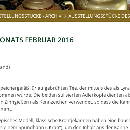
STELLUNGSSTÜCKE - ARCHIV
AUSSTELLUNGSSTÜCKE DES
ONATS FEBRUAR 2016
land)
peichergefäß für aufgebrühten Tee, der mittels des als Lyra
ommen wurde. Die beiden stilisierten Adlerköpfe dienten al
n Zinngießern als Kennzeichen verwendet, so dass die Kan
tammt.
typisches Modell; klassische Krantjekannen haben eine bauc
s einem Spundhahn („Kran“), um den Inhalt aus der Kanne