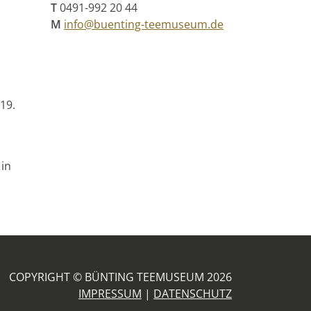
T
0491-992 20 44
M
info@buenting-teemuseum.de
n
19.
 in
COPYRIGHT © BÜNTING TEEMUSEUM 2026
IMPRESSUM
|
DATENSCHUTZ