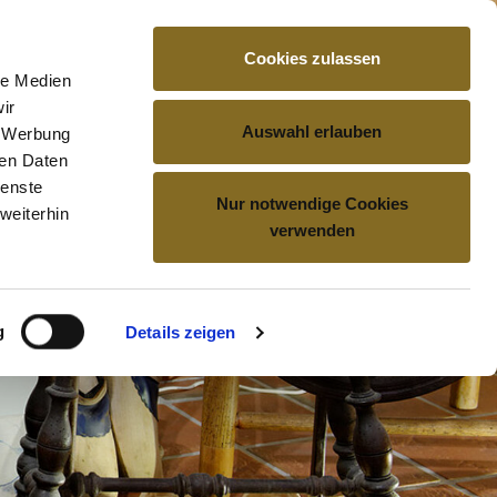
Cookies zulassen
le Medien
TUNGEN
BESUCH
KONTAKT
ir
Auswahl erlauben
, Werbung
ren Daten
ienste
Nur notwendige Cookies
weiterhin
verwenden
g
Details zeigen