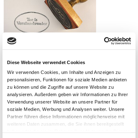
ADRESSE
Diese Webseite verwendet Cookies
Bünting Teemuseum
Wir verwenden Cookies, um Inhalte und Anzeigen zu
Brunnenstraße 33
personalisieren, Funktionen für soziale Medien anbieten
26789 Leer
zu können und die Zugriffe auf unsere Website zu
T
0491-992 20 44
analysieren. Außerdem geben wir Informationen zu Ihrer
M
info@buenting-teemuseum.de
Verwendung unserer Website an unsere Partner für
soziale Medien, Werbung und Analysen weiter. Unsere
Partner führen diese Informationen möglicherweise mit
AUSSTELLUNGSSTÜCK DES MONATS
weiteren Daten zusammen, die Sie ihnen bereitgestellt
DEZEMBER 2020
haben oder die sie im Rahmen Ihrer Nutzung der Dienste