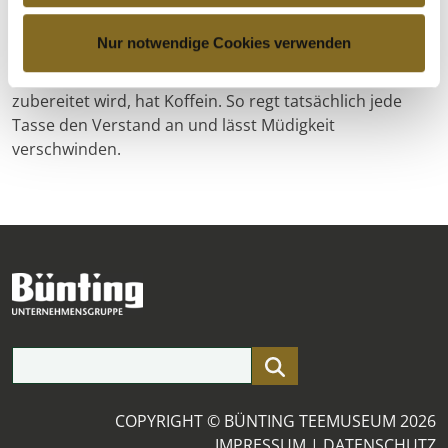
stieg der Konsum in Ostfriesland an. Das heiße bittere
Getränk wurde durch Zugabe von Milch oder Sahne
Nur notwendige Cookies verwenden
nährstoffreicher und durch den Kluntjezucker süßer.
Jeder echte Tee, der aus Blättern der Camellia sinensis
zubereitet wird, hat Koffein. So regt tatsächlich jede
Tasse den Verstand an und lässt Müdigkeit
verschwinden.
Suchfeld
COPYRIGHT © BÜNTING TEEMUSEUM 2026
IMPRESSUM
|
DATENSCHUTZ