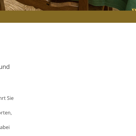
 und
rt Sie
orten,
abei